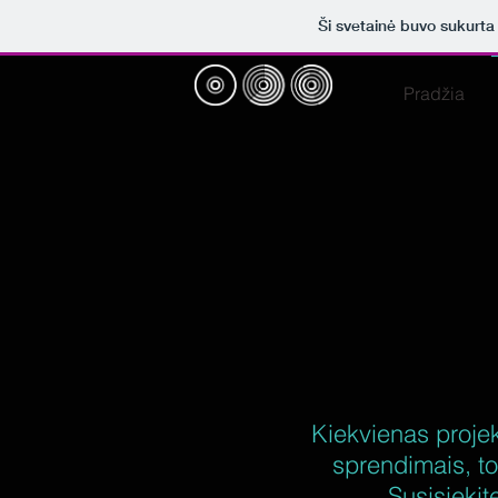
Ši svetainė buvo sukurt
Pradžia
Kiekvienas projek
sprendimais, to
Susisiekit