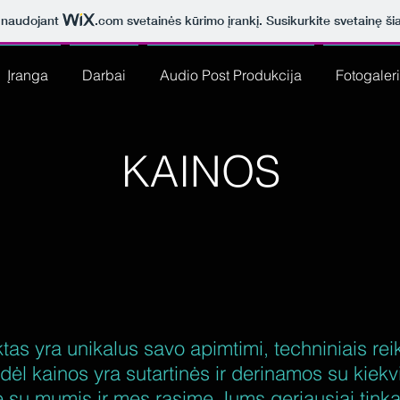
a naudojant
.com
svetainės kūrimo įrankį. Susikurkite svetainę ši
Įranga
Darbai
Audio Post Produkcija
Fotogaleri
KAINOS
tas yra unikalus savo apimtimi, techniniais reik
dėl kainos yra sutartinės ir derinamos su kiekvi
e su mumis ir mes rasime Jums geriausiai tink