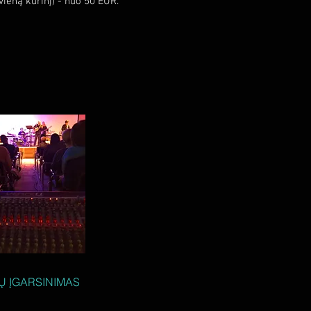
ieną kūrinį) - nuo 50 EUR.
Ų ĮGARSINIMAS