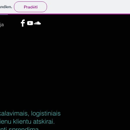
andien.
Pradėti
ja
alavimais, logistiniais
enu klientu atskirai.
antį sprendimą.