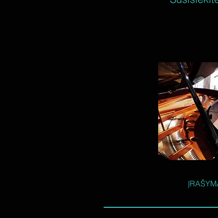
ĮRAŠYM